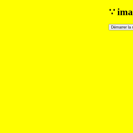
∵ ima
Démarrer la 